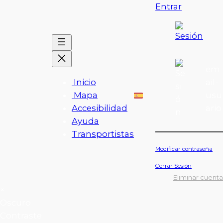
Entrar
em
ail-
Inicio
usu
Mapa
ario
Accesibilidad
Ayuda
Transportistas
Modificar contraseña
Cerrar Sesión
Eliminar cuenta
×
Oscuro
Contraste